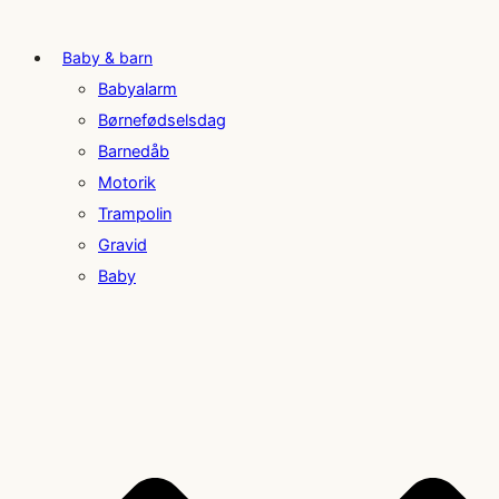
Baby & barn
Babyalarm
Børnefødselsdag
Barnedåb
Motorik
Trampolin
Gravid
Baby