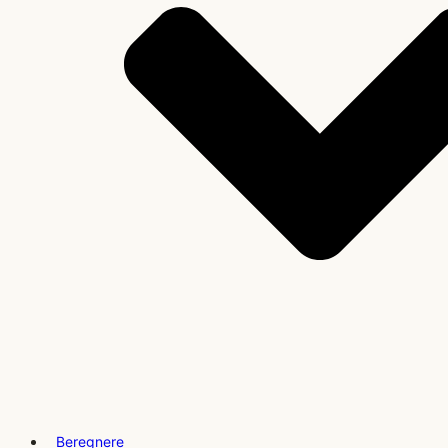
Beregnere