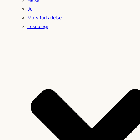
Helse
Jul
Mors forkælelse
Teknologi