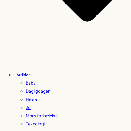
Artikler
Baby
Dagligdagen
Helse
Jul
Mors forkælelse
Teknologi