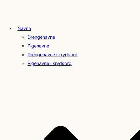
Navne
Drengenavne
Pigenavne
Drengenavne i krydsord
Pigenavne i krydsord