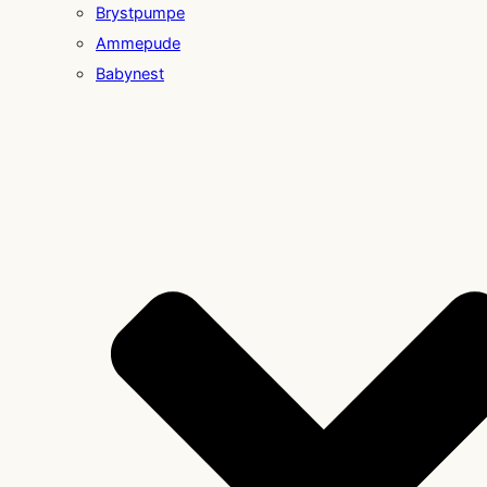
Brystpumpe
Ammepude
Babynest