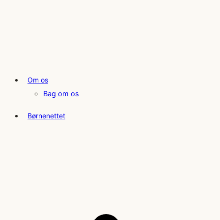
Om os
Bag om os
Børnenettet