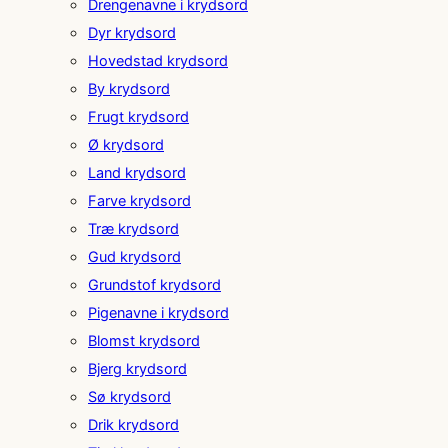
Drengenavne i krydsord
Dyr krydsord
Hovedstad krydsord
By krydsord
Frugt krydsord
Ø krydsord
Land krydsord
Farve krydsord
Træ krydsord
Gud krydsord
Grundstof krydsord
Pigenavne i krydsord
Blomst krydsord
Bjerg krydsord
Sø krydsord
Drik krydsord