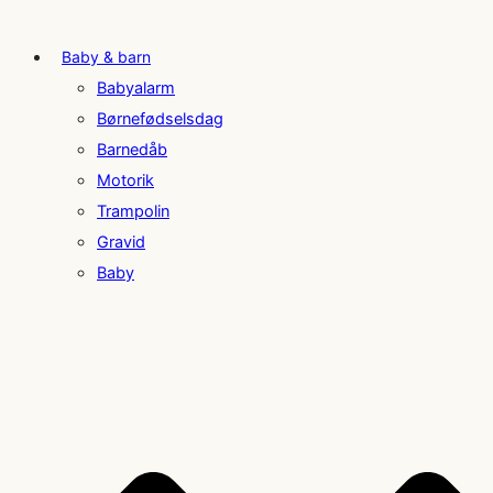
Baby & barn
Babyalarm
Børnefødselsdag
Barnedåb
Motorik
Trampolin
Gravid
Baby