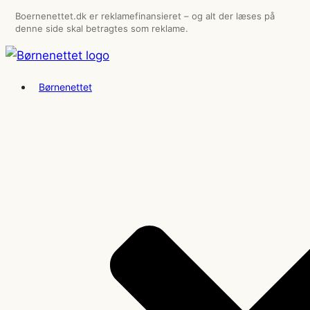
Videre
Boernenettet.dk er reklamefinansieret – og alt der læses på
denne side skal betragtes som reklame.
til
indhold
Børnenettet