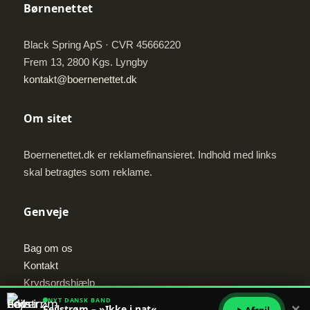
Børnenettet
Black Spring ApS · CVR 45666220
Frem 13, 2800 Kgs. Lyngby
kontakt@boernenettet.dk
Om sitet
Boernenettet.dk er reklamefinansieret. Indhold med links
skal betragtes som reklame.
Genveje
Bag om os
Kontakt
Krydsordshjælp
NYT DANSK BAND
Fejlstrøm – »Ikke i nat«