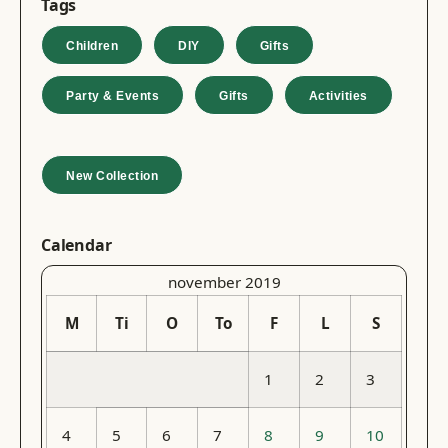
Tags
Children
DIY
Gifts
Party & Events
Gifts
Activities
New Collection
Calendar
november 2019
M
Ti
O
To
F
L
S
1
2
3
4
5
6
7
8
9
10