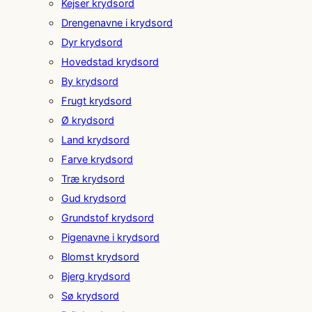
Kejser krydsord
Drengenavne i krydsord
Dyr krydsord
Hovedstad krydsord
By krydsord
Frugt krydsord
Ø krydsord
Land krydsord
Farve krydsord
Træ krydsord
Gud krydsord
Grundstof krydsord
Pigenavne i krydsord
Blomst krydsord
Bjerg krydsord
Sø krydsord