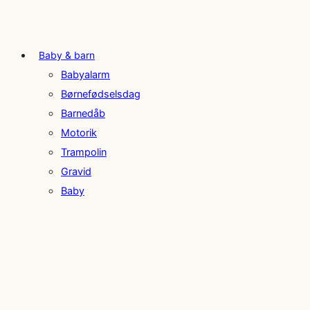
Baby & barn
Babyalarm
Børnefødselsdag
Barnedåb
Motorik
Trampolin
Gravid
Baby