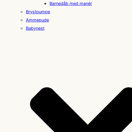
Barnedåb med manér
Brystpumpe
Ammepude
Babynest