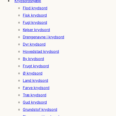
Krydsordshjælp
Flod krydsord
Fisk krydsord
Fugl krydsord
Kejser krydsord
Drengenavne i krydsord
Dyr krydsord
Hovedstad krydsord
By krydsord
Frugt krydsord
Ø krydsord
Land krydsord
Farve krydsord
Træ krydsord
Gud krydsord
Grundstof krydsord