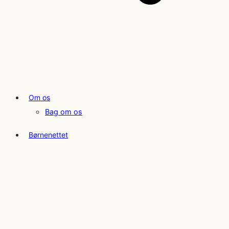
Om os
Bag om os
Børnenettet