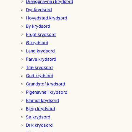
Drengenavne i krydsord
Dyr krydsord
Hovedstad krydsord
By krydsord
Frugt krydsord
Ø krydsord
Land krydsord
Farve krydsord
Træ krydsord
Gud krydsord
Grundstof krydsord
Pigenavne i krydsord
Blomst krydsord
Bjerg krydsord
Sø krydsord
Drik krydsord