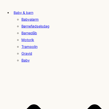
Baby & barn
Babyalarm
Børnefødselsdag
Barnedåb
Motorik
Trampolin
Gravid
Baby