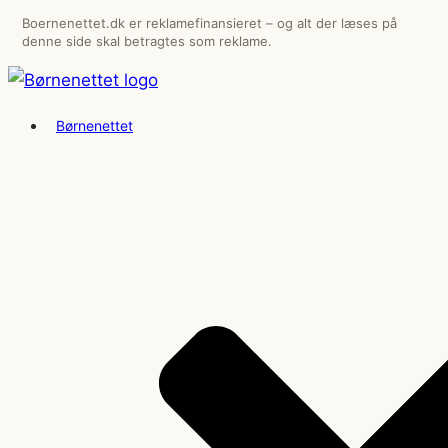
Videre
Boernenettet.dk er reklamefinansieret – og alt der læses på
denne side skal betragtes som reklame.
til
indhold
Børnenettet