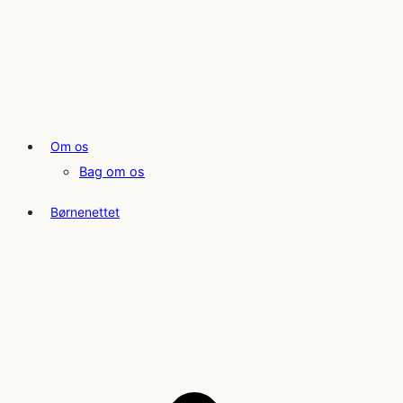
Om os
Bag om os
Børnenettet