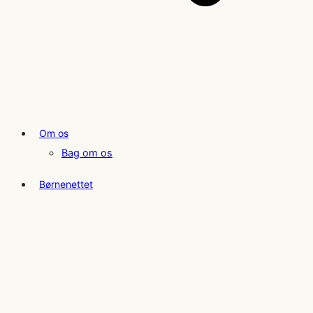
Om os
Bag om os
Børnenettet