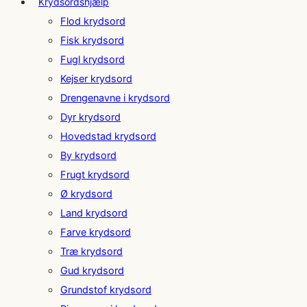
Krydsordshjælp
Flod krydsord
Fisk krydsord
Fugl krydsord
Kejser krydsord
Drengenavne i krydsord
Dyr krydsord
Hovedstad krydsord
By krydsord
Frugt krydsord
Ø krydsord
Land krydsord
Farve krydsord
Træ krydsord
Gud krydsord
Grundstof krydsord