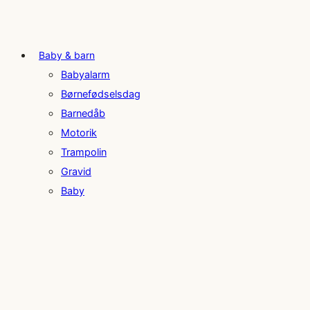
Baby & barn
Babyalarm
Børnefødselsdag
Barnedåb
Motorik
Trampolin
Gravid
Baby