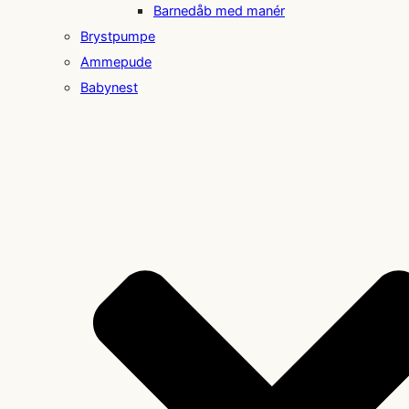
Barnedåb med manér
Brystpumpe
Ammepude
Babynest