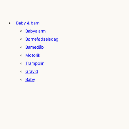
Baby & barn
Babyalarm
Børnefødselsdag
Barnedåb
Motorik
Trampolin
Gravid
Baby