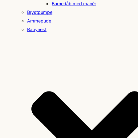
Barnedåb med manér
Brystpumpe
Ammepude
Babynest