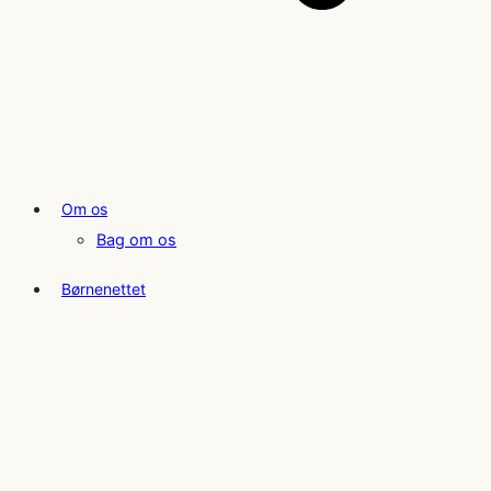
Om os
Bag om os
Børnenettet