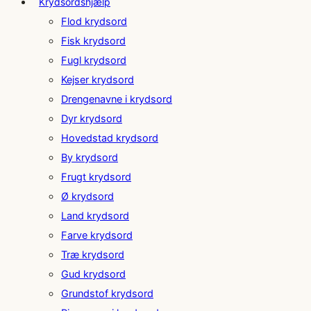
Krydsordshjælp
Flod krydsord
Fisk krydsord
Fugl krydsord
Kejser krydsord
Drengenavne i krydsord
Dyr krydsord
Hovedstad krydsord
By krydsord
Frugt krydsord
Ø krydsord
Land krydsord
Farve krydsord
Træ krydsord
Gud krydsord
Grundstof krydsord