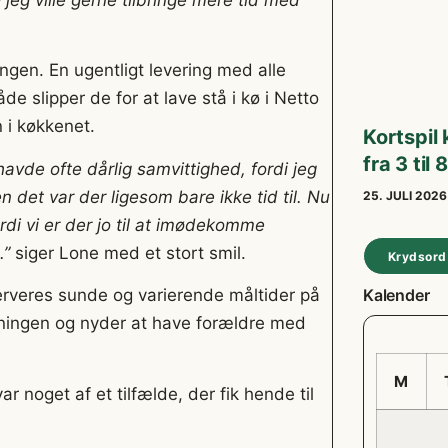
jeg ville gerne tilbringe mere tid med
ngen. En ugentligt levering med alle
de slipper de for at lave stå i kø i Netto
 i køkkenet.
Kortspil 
fra 3 til
avde ofte dårlig samvittighed, fordi jeg
det var der ligesom bare ikke tid til. Nu
25. JULI 202
di vi er der jo til at imødekomme
.”
siger Lone med et stort smil.
Krydsord
Kalender
erveres sunde og varierende måltider på
avningen og nyder at have forældre med
M
r noget af et tilfælde, der fik hende til