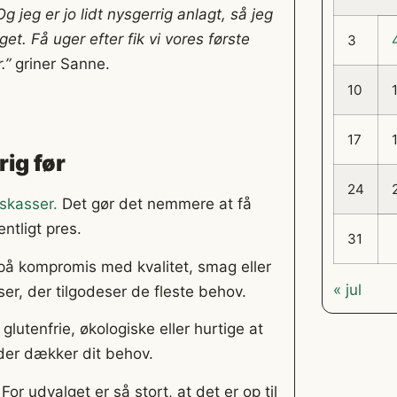
 jeg er jo lidt nysgerrig anlagt, så jeg
et. Få uger efter fik vi vores første
3
r.”
griner Sanne.
10
17
ig før
24
skasser.
Det gør det nemmere at få
tligt pres.
31
 på kompromis med kvalitet, smag eller
« jul
ser, der tilgodeser de fleste behov.
lutenfrie, økologiske eller hurtige at
 der dækker dit behov.
or udvalget er så stort, at det er op til