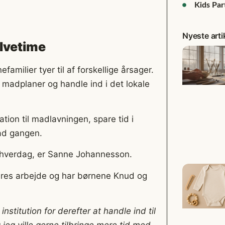
Kids Par
Nyeste arti
ulvetime
familier tyer til af forskellige årsager.
 madplaner og handle ind i det lokale
ion til madlavningen, spare tid i
 ad gangen.
n hverdag, er Sanne Johannesson.
eres arbejde og har børnene Knud og
stitution for derefter at handle ind til