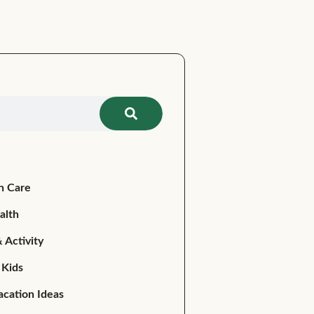
n Care
alth
 Activity
 Kids
acation Ideas