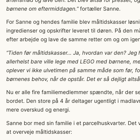
aftensmad og lave den. Det blev altså for presset, og 
børnene om eftermiddagen.”
fortæller Sanne.
For Sanne og hendes familie blev måltidskasser løsni
ingredienser og opskrifter leveret til døren. På den må
efter arbejde og lave de samme retter om og om igen
”Tiden før måltidskasser… Ja, hvordan var den? Jeg h
allerhelst bare ville lege med LEGO med børnene, men 
oplever vi ikke ulvetimen på samme måde som før, for
børnenes behov, når de opstår. Det er så dejligt altså
Nu er alle fire familiemedlemmer spændte, når der s
bordet. Den store på 4 år deltager ugentligt i madl
mere overskud og energi.
Sanne bor med sin familie i et parcelhuskvarter. Det va
at overveje måltidskasser: