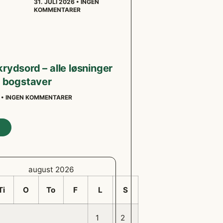
31. JULI 2026
INGEN
KOMMENTARER
krydsord – alle løsninger
 8 bogstaver
6
INGEN KOMMENTARER
august 2026
Ti
O
To
F
L
S
1
2