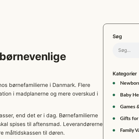
Søg
 børnevenlige
Kategorier
Newbor
hos børnefamilierne i Danmark. Flere
riation i madplanerne og mere overskud i
Baby He
Games &
sser, end det er i dag. Børnefamilierne
Gifts for
r skal spises til aftensmad. Leverandørerne
Family V
re måltidskassen til døren.