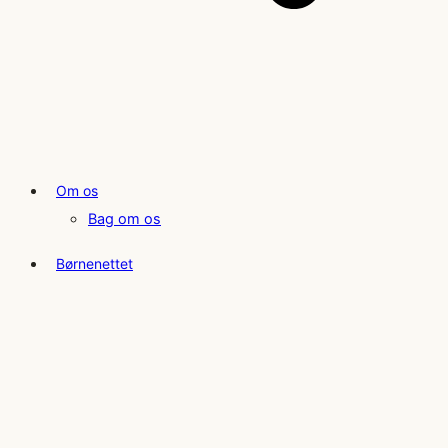
Om os
Bag om os
Børnenettet