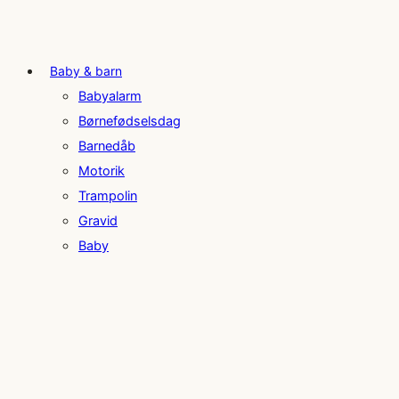
Baby & barn
Babyalarm
Børnefødselsdag
Barnedåb
Motorik
Trampolin
Gravid
Baby