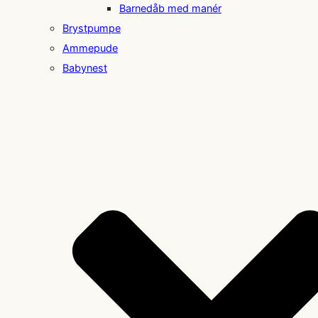
Barnedåb med manér
Brystpumpe
Ammepude
Babynest