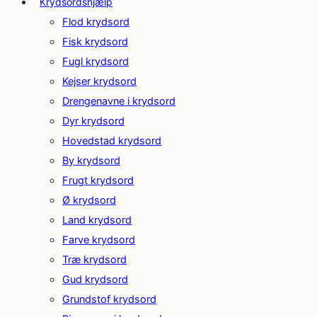
Krydsordshjælp
Flod krydsord
Fisk krydsord
Fugl krydsord
Kejser krydsord
Drengenavne i krydsord
Dyr krydsord
Hovedstad krydsord
By krydsord
Frugt krydsord
Ø krydsord
Land krydsord
Farve krydsord
Træ krydsord
Gud krydsord
Grundstof krydsord