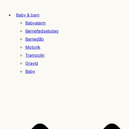
Baby & barn
Babyalarm
Børnefødselsdag
Barnedåb
Motorik
Trampolin
Gravid
Baby