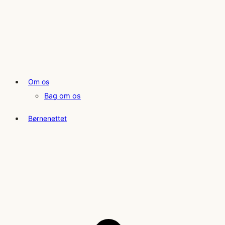
Om os
Bag om os
Børnenettet