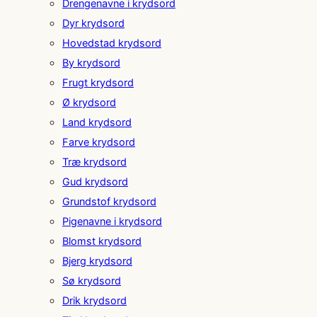
Drengenavne i krydsord
Dyr krydsord
Hovedstad krydsord
By krydsord
Frugt krydsord
Ø krydsord
Land krydsord
Farve krydsord
Træ krydsord
Gud krydsord
Grundstof krydsord
Pigenavne i krydsord
Blomst krydsord
Bjerg krydsord
Sø krydsord
Drik krydsord