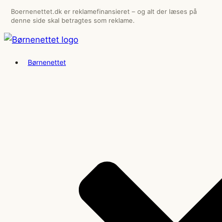
Videre
Boernenettet.dk er reklamefinansieret – og alt der læses på
denne side skal betragtes som reklame.
til
indhold
Børnenettet