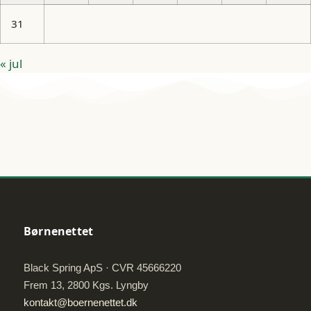
31
« jul
Børnenettet
Black Spring ApS · CVR 45666220
Frem 13, 2800 Kgs. Lyngby
kontakt@boernenettet.dk