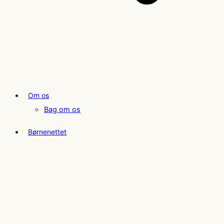
Om os
Bag om os
Børnenettet