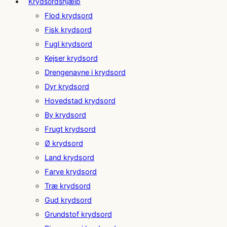
Krydsordshjælp
Flod krydsord
Fisk krydsord
Fugl krydsord
Kejser krydsord
Drengenavne i krydsord
Dyr krydsord
Hovedstad krydsord
By krydsord
Frugt krydsord
Ø krydsord
Land krydsord
Farve krydsord
Træ krydsord
Gud krydsord
Grundstof krydsord