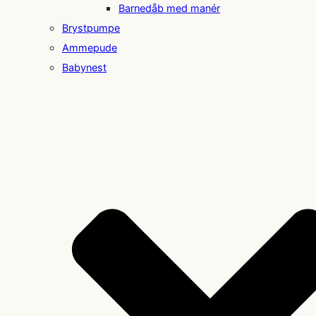
Barnedåb med manér
Brystpumpe
Ammepude
Babynest