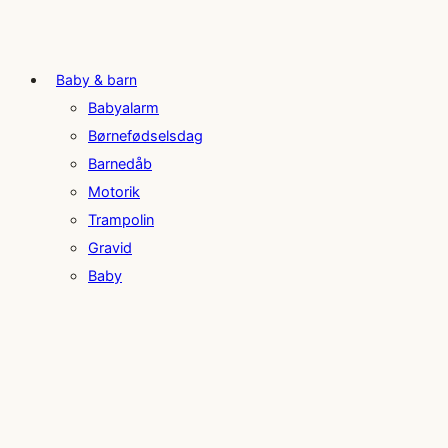
Baby & barn
Babyalarm
Børnefødselsdag
Barnedåb
Motorik
Trampolin
Gravid
Baby