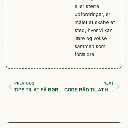
eller større
udfordringer, er
målet at skabe et
sted, hvor vi kan
lære og vokse
sammen som
forældre.
PREVIOUS
NEXT
TIPS TIL AT FÅ BØRN TIL AT STARTE PÅ SKATEBOARDING
GODE RÅD TIL AT HAVE KÆLEDYR I ET FAMILIEHJEM