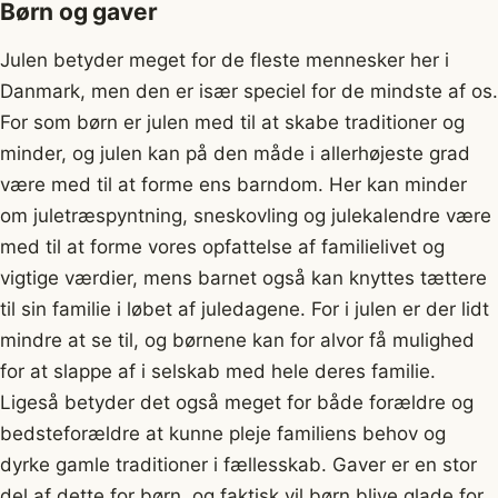
Børn og gaver
Julen betyder meget for de fleste mennesker her i
Danmark, men den er især speciel for de mindste af os.
For som børn er julen med til at skabe traditioner og
minder, og julen kan på den måde i allerhøjeste grad
være med til at forme ens barndom. Her kan minder
om juletræspyntning, sneskovling og julekalendre være
med til at forme vores opfattelse af familielivet og
vigtige værdier, mens barnet også kan knyttes tættere
til sin familie i løbet af juledagene. For i julen er der lidt
mindre at se til, og børnene kan for alvor få mulighed
for at slappe af i selskab med hele deres familie.
Ligeså betyder det også meget for både forældre og
bedsteforældre at kunne pleje familiens behov og
dyrke gamle traditioner i fællesskab. Gaver er en stor
del af dette for børn, og faktisk vil børn blive glade for