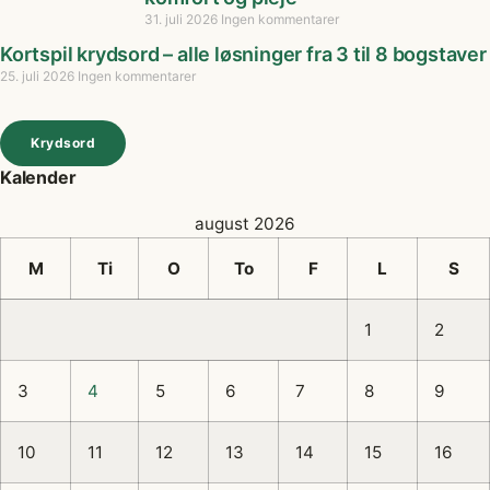
31. juli 2026
Ingen kommentarer
Kortspil krydsord – alle løsninger fra 3 til 8 bogstaver
25. juli 2026
Ingen kommentarer
Krydsord
Kalender
august 2026
M
Ti
O
To
F
L
S
1
2
3
4
5
6
7
8
9
10
11
12
13
14
15
16