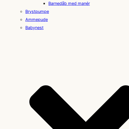
Barnedåb med manér
Brystpumpe
Ammepude
Babynest