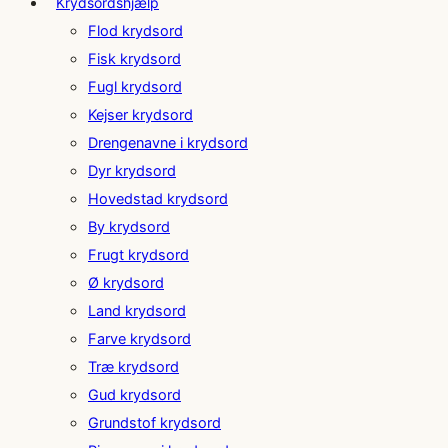
Krydsordshjælp
Flod krydsord
Fisk krydsord
Fugl krydsord
Kejser krydsord
Drengenavne i krydsord
Dyr krydsord
Hovedstad krydsord
By krydsord
Frugt krydsord
Ø krydsord
Land krydsord
Farve krydsord
Træ krydsord
Gud krydsord
Grundstof krydsord