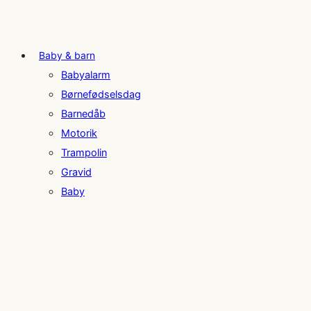
Baby & barn
Babyalarm
Børnefødselsdag
Barnedåb
Motorik
Trampolin
Gravid
Baby