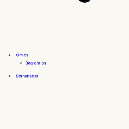
Om os
Bag om os
Børnenettet