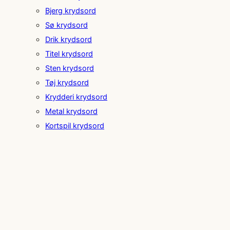
Bjerg krydsord
Sø krydsord
Drik krydsord
Titel krydsord
Sten krydsord
Tøj krydsord
Krydderi krydsord
Metal krydsord
Kortspil krydsord