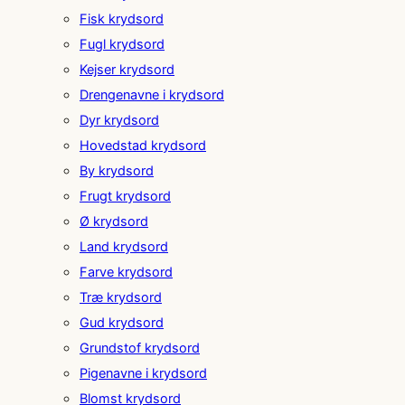
Fisk krydsord
Fugl krydsord
Kejser krydsord
Drengenavne i krydsord
Dyr krydsord
Hovedstad krydsord
By krydsord
Frugt krydsord
Ø krydsord
Land krydsord
Farve krydsord
Træ krydsord
Gud krydsord
Grundstof krydsord
Pigenavne i krydsord
Blomst krydsord