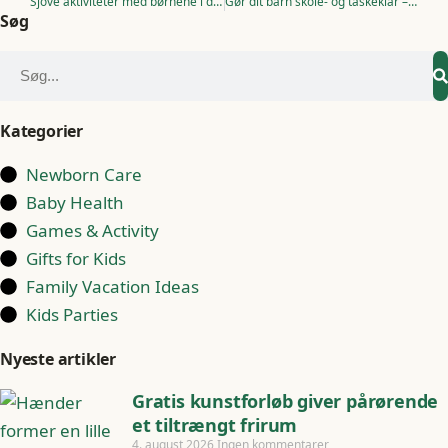
Sjove aktiviteter med børnene i det fri
Gør dit barn skole- og taskeklar – 3 gode råd
Søg
Kategorier
Newborn Care
Baby Health
Games & Activity
Gifts for Kids
Family Vacation Ideas
Kids Parties
Nyeste artikler
Gratis kunstforløb giver pårørende
et tiltrængt frirum
4. august 2026
Ingen kommentarer